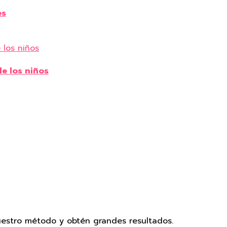
es
e los niños
uestro método y obtén grandes resultados.