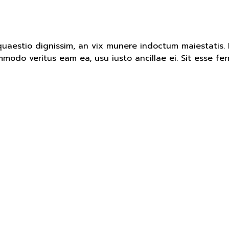
 quaestio dignissim, an vix munere indoctum maiestatis.
mmodo veritus eam ea, usu iusto ancillae ei. Sit esse fe