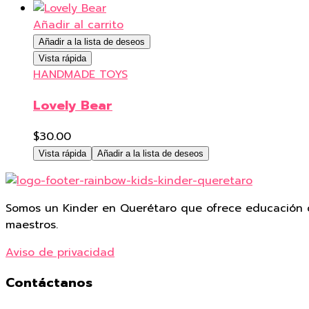
original
actual
era:
es:
Añadir al carrito
$39.00.
$30.00.
Añadir a la lista de deseos
Vista rápida
HANDMADE TOYS
Lovely Bear
$
30.00
Vista rápida
Añadir a la lista de deseos
Somos un Kinder en Querétaro que ofrece educación d
maestros.
Aviso de privacidad
Contáctanos