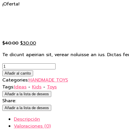
¡Oferta!
El
El
$
40.00
$
30.00
precio
precio
Te dicunt apeirian sit, verear noluisse an ius. Dictas f
original
actual
era:
es:
Friendly
$40.00.
$30.00.
Raindrop
Añadir al carrito
cantidad
Categories:
HANDMADE TOYS
Tags:
Ideas
-
Kids
-
Toys
Añadir a la lista de deseos
Share:
Añadir a la lista de deseos
Descripción
Valoraciones (0)